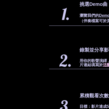
挑選Demo曲
1.
瀏覽我們的
Dem
（伴奏檔案可於
錄製並分享影
2.
用你的歌聲演繹，
片連結填寫於
活
累積觀看次數
3.
目標：影片達成5