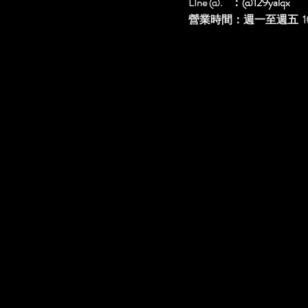
LIne @. ：
@129yalqx
​營業時間：週一至週五 10: