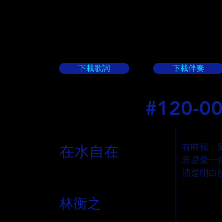
下載歌詞
下載伴奏
#120-
作詞人
作詞人概念
有時候，
在水自在
若是愛一
清楚明白
作曲人
林衡之