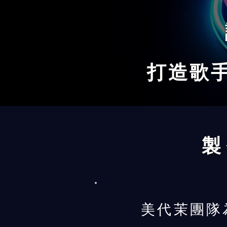
打造歌
製
美代茉團隊