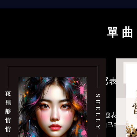
單 曲
2
​填寫表單
錄新歌
填寫我有興趣表單​
曲風
開始發行屬於自己的歌！
什麼樣子的呢?