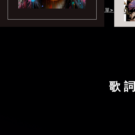
我有興趣表單>
曲>
歌 詞