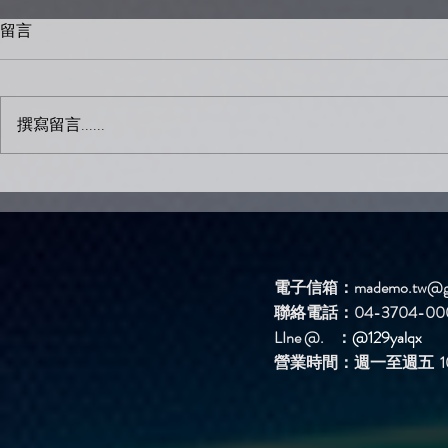
留言
撰寫留言......
愛純真單曲
愛純真單曲活動歌手 結果公
告！
電子信箱：
mademo.tw@g
聯絡電話：04-3704-00
LIne @. ：
@129yalqx
​營業時間：週一至週五 10: