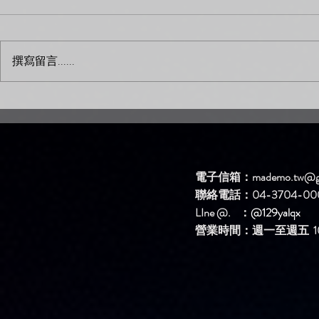
撰寫留言......
新歌DEMO區上架新歌啦！
新歌DEM
【簡單問題】
【生氣】
電子信箱：
mademo.tw@g
聯絡電話：04-3704-00
LIne @. ：
@129yalqx
​營業時間：週一至週五 10: