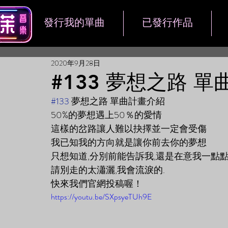
發行我的單曲
已發行作品
2020年9月28日
#133 夢想之路 
#133
 夢想之路 單曲計畫介紹
50%的夢想遇上50％的愛情
這樣的岔路讓人難以抉擇並一定會受傷
我已知我的方向就是讓你前去你的夢想
只想知道,分別前能告訴我,還是在意我一點點
請別走的太瀟灑,我會流淚的.
快來我們官網投稿喔！
https://youtu.be/SXpsyeTUh9E