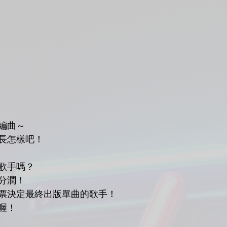
編曲～
長怎樣吧！
歌手嗎？
分潤！
票決定最終出版單曲的歌手！
喔！