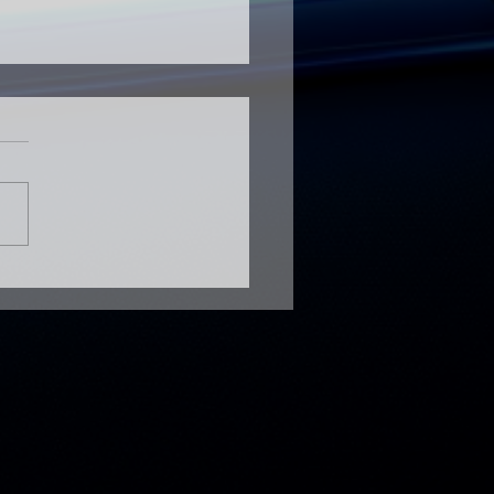
DEMO區上架新歌啦！
裡靜悄悄】