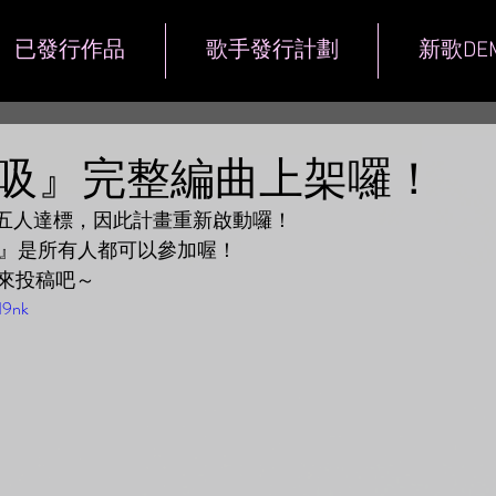
已發行作品
歌手發行計劃
新歌DE
吸』完整編曲上架囉！
不足五人達標，因此計畫重新啟動囉！
吸』是所有人都可以參加喔！
來投稿吧～
I9nk