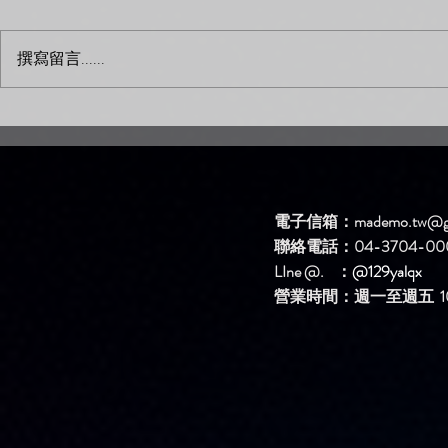
撰寫留言......
新歌DEMO區上架新歌啦！
新歌DEM
【簡單問題】
【生氣】
電子信箱：
mademo.tw@g
聯絡電話：04-3704-00
LIne @. ：
@129yalqx
​營業時間：週一至週五 10: