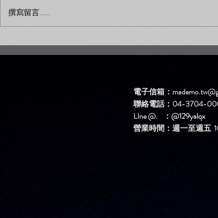
撰寫留言......
新歌DEMO區上架新歌啦！
新歌DEM
【簡單問題】
【生氣】
電子信箱：
mademo.tw@g
聯絡電話：04-3704-00
LIne @. ：
@129yalqx
​營業時間：週一至週五 10: