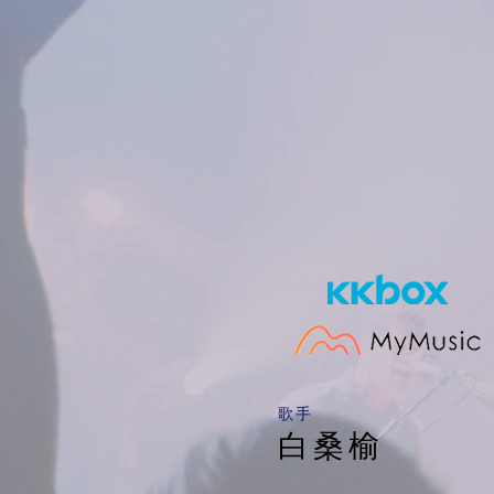
​歌手
白桑榆