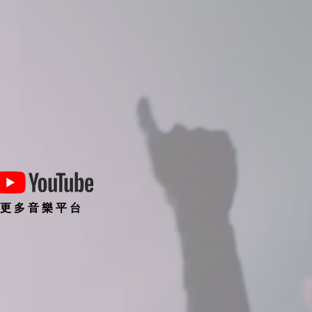
更 多 音 樂 平 台