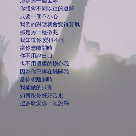
那是另一個世界
你體會不同以往的遼闊
只要一個不小心
我們的對話就會變得客氣
那是另一種徵兆
我知道你 變得不同
當你想離開時
你不用說出口
也不用溫柔的擔心我
因為你已經在離開我
當你想離開時
我能做的只有
如何跟你好好告別
把多麼愛你一次說夠