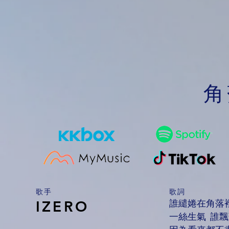
角
​歌手
歌詞
誰繾婘在角落
IZERO
一絲生氣 誰