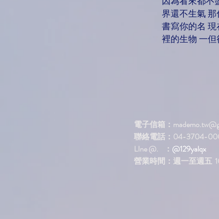
因為看來都不
界還不生氣 
書寫你的名 現
裡的生物 一但
電子信箱：
mademo.tw@g
聯絡電話：04-3704-00
LIne @. ：
@129yalqx
​營業時間：週一至週五 10: