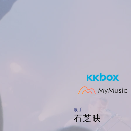
​歌手
石芝映