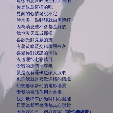
這樣的驚喜叫我期待又害怕
你是故意這樣的吧
見面的心情總說不定
時常多一點動靜就由黑翻紅
因為消息總不會都是好的
我也沒天真成那樣
喜歡光鮮亮麗的畫
有著黃綠藍交錯著黑白灰
喜愛你對我說的情話
沒道理卻七彩炫目
愛我的話請別客氣
就是沒有邏輯也讓人服氣
也許我就是喜歡這樣的情境
幻想那樣夢幻的電影場景
愛我的畫請你用力畫畫
找到最稀有的顏料用心潑灑
只要為我而畫我都真心讚賞
因為我不是ㄧ個好畫家
（請你繼續畫）