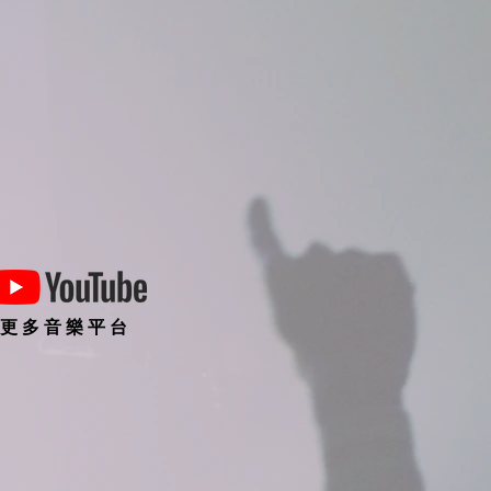
更 多 音 樂 平 台