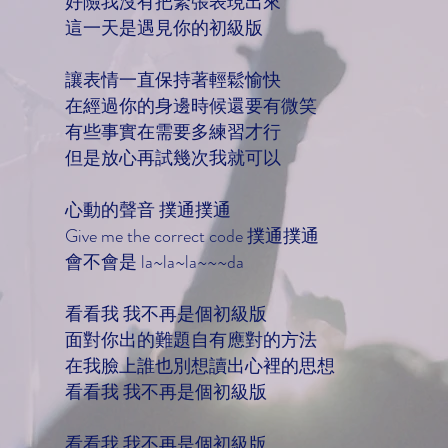
好險我沒有把緊張表現出來
這一天是遇見你的初級版
讓表情一直保持著輕鬆愉快
在經過你的身邊時候還要有微笑
有些事實在需要多練習才行
但是放心再試幾次我就可以
心動的聲音 撲通撲通
Give me the correct code 撲通撲通
會不會是 la~la~la~~~da
看看我 我不再是個初級版
面對你出的難題自有應對的方法
在我臉上誰也別想讀出心裡的思想
看看我 我不再是個初級版
看看我 我不再是個初級版