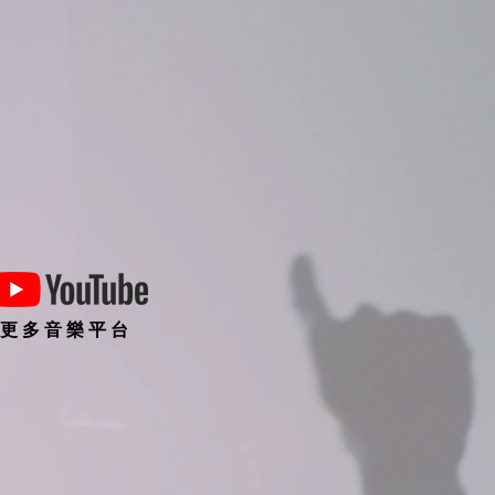
更 多 音 樂 平 台