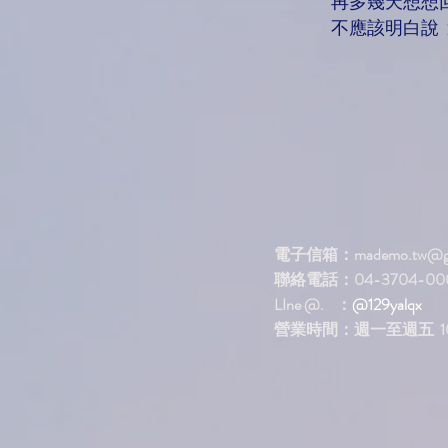
再多幾天想想
不應該明白說
電子信箱：
mademo.tw@g
聯絡電話：04-3704-00
LIne @. ：
@129yalqx
​營業時間：週一至週五 10: