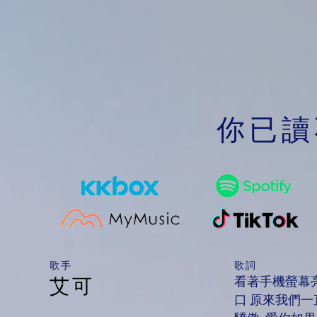
你已讀
​歌手
歌詞
看著手機螢幕
艾可
口 原來我們一