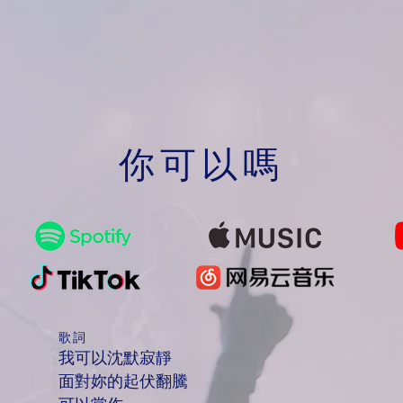
你可以嗎
歌詞
我可以沈默寂靜
面對妳的起伏翻騰