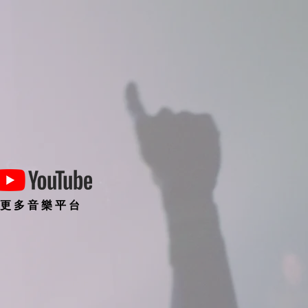
更 多 音 樂 平 台