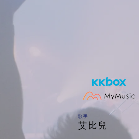
​歌手
艾比兒