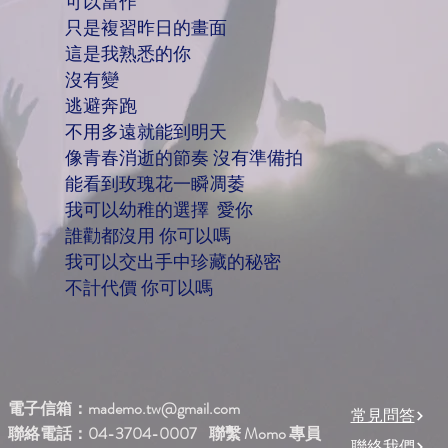
可以當作
只是複習昨日的畫面
這是我熟悉的你
沒有變
逃避奔跑
不用多遠就能到明天
像青春消逝的節奏 沒有準備拍
能看到玫瑰花一瞬凋萎
我可以幼稚的選擇 愛你
誰勸都沒用 你可以嗎
我可以交出手中珍藏的秘密
不計代價 你可以嗎
電子信箱：
mademo.tw@gmail.com
常見問答
聯絡電話：04-3704-0007 聯繫 Momo 專員
聯絡我們