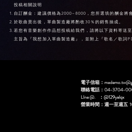
投稿相關說明
自訂酬金：建議價格為2000~8000，您所選填的酬金
於歌曲賣出後，單曲製造廠將酌收30％的銷售抽成。
若您有音樂創作作品想投稿給我們，請將以下資料寄送
主旨為『我想加入單曲製造廠』，並附上『歌名／歌詞P
電子信箱：
mademo.tw@g
聯絡電話：04-3704-00
LIne @. ：
@129yalqx
​營業時間：週一至週五 10: