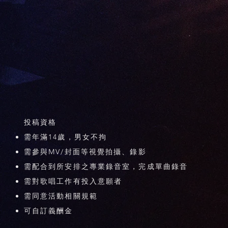
投稿資格
需年滿14歲，男女不拘
需參與MV/封面等視覺拍攝、錄影
需配合到所安排之專業錄音室，完成單曲錄音
需對歌唱工作有投入意願者
需同意活動相關規範
​可自訂義酬金