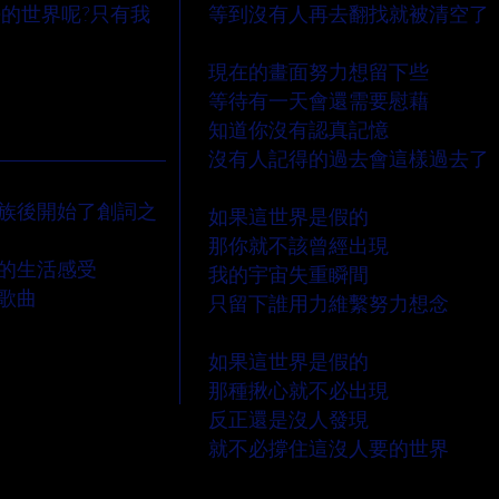
去的世界呢?只有我
等到沒有人再去翻找就被清空了
現在的畫面努力想留下些
等待有一天會還需要慰藉
知道你沒有認真記憶
沒有人記得的過去會這樣過去了
族後開始了創詞之
如果這世界是假的
那你就不該曾經出現
的生活感受
我的宇宙失重瞬間
歌曲
只留下誰用力維繫努力想念
如果這世界是假的
那種揪心就不必出現
反正還是沒人發現
就不必撐住這沒人要的世界