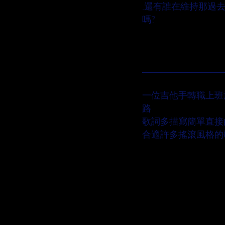
.還有誰在維持那過
嗎?
作詞人簡介
一位吉他手轉職上班
路
歌詞多描寫簡單直接
合適許多搖滾風格的