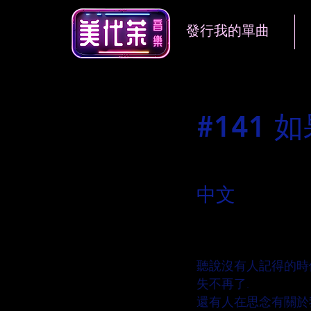
發行我的單曲
#141
語言
中文
歌曲說明
聽說沒有人記得的時
失不再了.
還有人在思念有關於