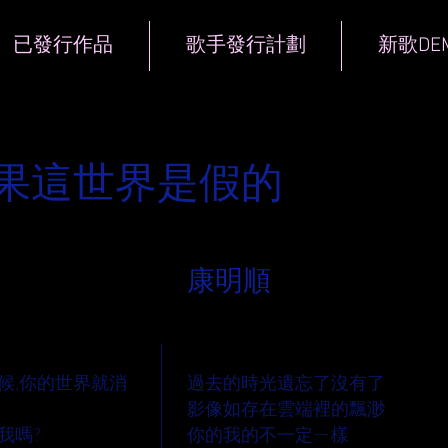
已發行作品
歌手發行計劃
新歌DE
 如果這世界是假的
作詞人
康明順
歌詞
候,你的世界就消
過去的時光遺忘了沒有了
影像如存在雲端裡的飄渺
我嗎?
你的我的不一定ㄧ樣