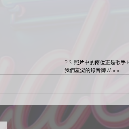
P.S. 照片中的兩位正是歌手 H.
我們羞澀的錄音師 Momo