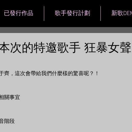
已發行作品
歌手發行計劃
新歌DE
次的特邀歌手 狂暴女聲 H
于齊，這次會帶給我們什麼樣的驚喜呢？！
相關事宜
音階段