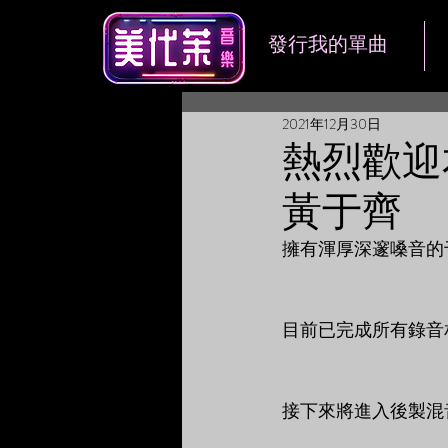
發行我的單曲
2021年12月30日
熱烈歡迎本
黃于齊
擁有渾厚深邃嗓音的
目前已完成所有錄音
接下來將進入後製混