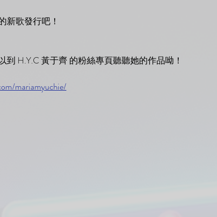
的新歌發行吧！
到 H.Y.C 黃于齊 的粉絲專頁聽聽她的作品呦！
.com/mariamyuchie/