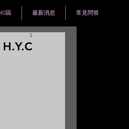
MO區
最新消息
常見問答
.Y.C