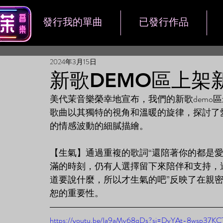
發行我的單曲
已發行作品
2024年3月15日
新歌DEMO區上架
美代茉音樂榮幸地宣布，我們的新歌demo
歌曲以其獨特的視角和溫暖的旋律，探討了
的情感波動的細膩描繪。
【生氣】通過重複的歌詞“還陪著你的都是
滿的時刻，仍有人選擇留下來陪伴和支持，
道要說什麼，所以才生氣的吧”反映了在親
恕的重要性。
https://youtu.be/Ia9aMv68qDs?si=DvYAt-8wsp37K