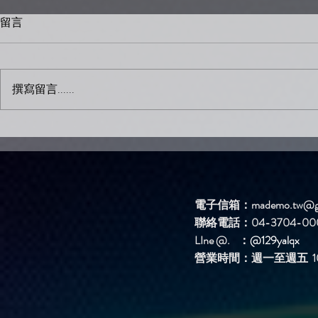
留言
撰寫留言......
新歌DEMO區上架新歌啦！
新歌DEM
【簡單問題】
【夜裡靜悄
電子信箱：
mademo.tw@g
聯絡電話：04-3704-00
LIne @. ：
@129yalqx
​營業時間：週一至週五 10: