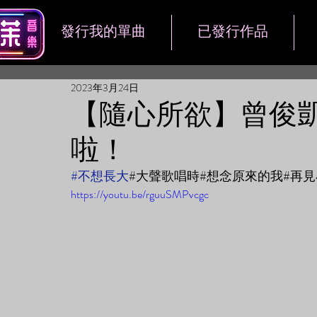
發行我的單曲
已發行作品
2023年3月24日
【隨心所欲】曾俊凱 Of
啦！
#不想長大
#大聲歌唱時#想念原來的我#再
https://youtu.be/rguuSMPvcgc