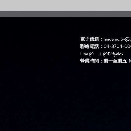
全新 艾三下 AI歌手原創單曲
【不如就你
系列上架啦！
書遇 多平
啦！！
電子信箱：
mademo.tw@g
聯絡電話：04-3704-00
LIne @. ：
@129yalqx
​營業時間：週一至週五 10: