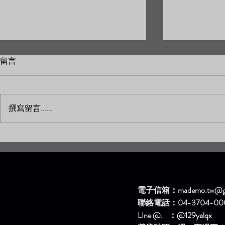
留言
撰寫留言......
新歌DEMO區上架新歌啦！
新歌DEM
【簡單問題】
【生氣】
電子信箱：
mademo.tw@g
聯絡電話：04-3704-00
LIne @. ：
@129yalqx