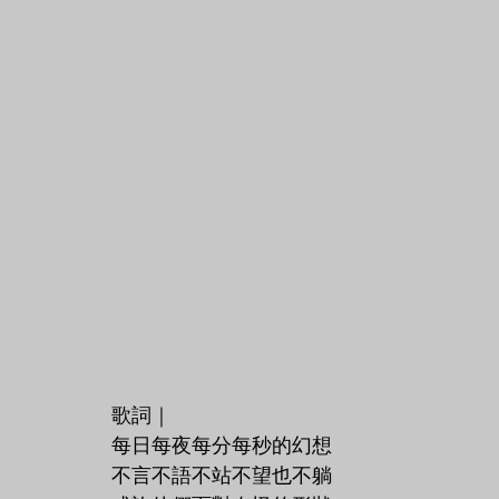
歌詞｜
每日每夜每分每秒的幻想
不言不語不站不望也不躺