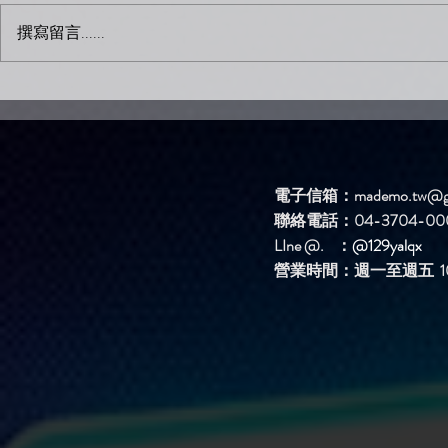
撰寫留言......
全新 艾三下 AI歌手原創單曲
【不如就你
系列上架啦！
書遇 多平
啦！！
電子信箱：
mademo.tw@g
聯絡電話：04-3704-00
LIne @. ：
@129yalqx
​營業時間：週一至週五 10: